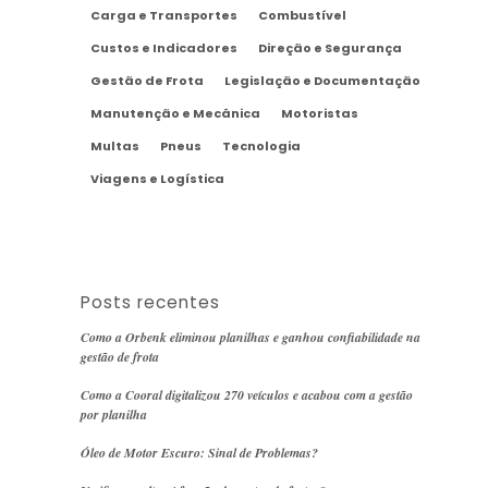
Carga e Transportes
Combustível
Custos e Indicadores
Direção e Segurança
Gestão de Frota
Legislação e Documentação
Manutenção e Mecânica
Motoristas
Multas
Pneus
Tecnologia
Viagens e Logística
Posts recentes
Como a Orbenk eliminou planilhas e ganhou confiabilidade na
gestão de frota
Como a Cooral digitalizou 270 veículos e acabou com a gestão
por planilha
Óleo de Motor Escuro: Sinal de Problemas?