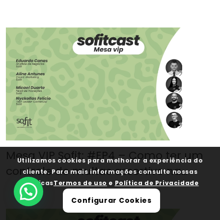
Mesa VIP Sofit: #EP4 – Como ter um
Utilizamos cookies para melhorar a experiência do
controle de multas assertivo na
cliente. Para mais informações consulte nossas
politicas
Termos de uso
e
Política de Privacidade
gestão de frotas?
💬 Fale com um especialista Sofit!
Configurar Cookies