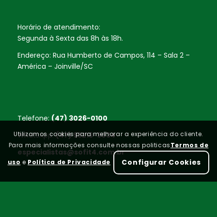
Horário de atendimento:
Segunda à Sexta das 8h às 18h.
Endereço: Rua Humberto de Campos, 114 – Sala 2 –
América – Joinville/SC
Telefone:
(47) 3026-0100
Utilizamos cookies para melhorar a experiência do cliente.
WhatsApp:
(47) 99213-3034
Para mais informações consulte nossas politicas
Termos de
especialistas@sofit4.com.br
Configurar Cookies
uso
e
Política de Privacidade
Home
FAQ