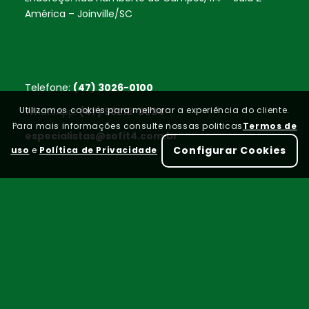
América – Joinville/SC
Telefone:
(47) 3026-0100
Utilizamos cookies para melhorar a experiência do cliente.
WhatsApp:
(47) 99213-3034
Para mais informações consulte nossas politicas
Termos de
especialistas@sofit4.com.br
Configurar Cookies
uso
e
Política de Privacidade
Home
FAQ