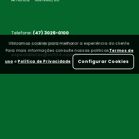
Telefone:
(47) 3026-0100
Utilizamos cookies para melhorar a experiência do cliente.
WhatsApp:
(47) 99213-3034
Para mais informações consulte nossas politicas
Termos de
especialistas@sofit4.com.br
Configurar Cookies
uso
e
Política de Privacidade
Home
FAQ