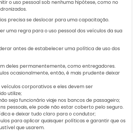
mitir o uso pessoal sob nenhuma hipótese, como no
adronizados.
ios precisa se deslocar para uma capacitação.
ter uma regra para o uso pessoal dos veículos da sua
derar antes de estabelecer uma política de uso dos
isam deles permanentemente, como entregadores.
los ocasionalmente, então, é mais prudente deixar
veículos corporativos e eles devem ser
o utilize;
ão seja funcionário viaje nos bancos de passageiro;
 fins pessoais, ele pode não estar coberto pelo seguro.
rídica e deixar tudo claro para o condutor;
los para aplicar quaisquer políticas e garantir que os
stível que usarem.