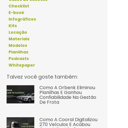
Checklist
E-book
Infográficos
Kits
Locação
Materiais
Modelos
Planilhas
Podcasts
Whitepaper
Talvez você goste também:
Como A Orbenk Eliminou
Planilhas E Ganhou
Confiabilidade Na Gestão
De Frota
Como A Cooral Digitalizou
270 Veículos E Acabou