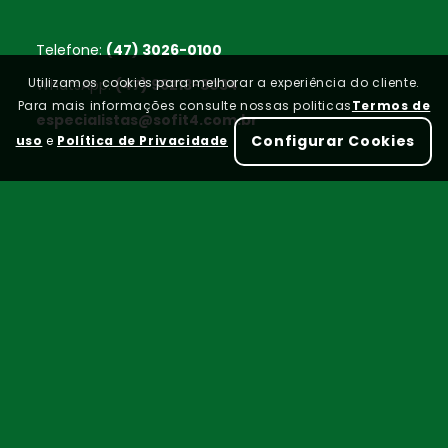
Telefone:
(47) 3026-0100
Utilizamos cookies para melhorar a experiência do cliente.
WhatsApp:
(47) 99213-3034
Para mais informações consulte nossas politicas
Termos de
especialistas@sofit4.com.br
Configurar Cookies
uso
e
Política de Privacidade
Home
FAQ
Termos de uso
|
Política de Privacidade
Sofit - Copyright - 2026 - Todos Direitos Reservados