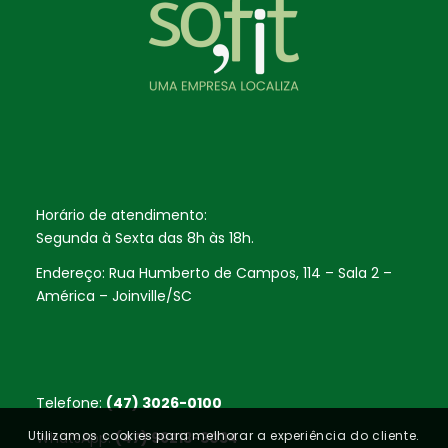
Horário de atendimento:
Segunda à Sexta das 8h às 18h.
Endereço: Rua Humberto de Campos, 114 – Sala 2 –
América – Joinville/SC
Telefone:
(47) 3026-0100
Utilizamos cookies para melhorar a experiência do cliente.
WhatsApp:
(47) 99213-3034