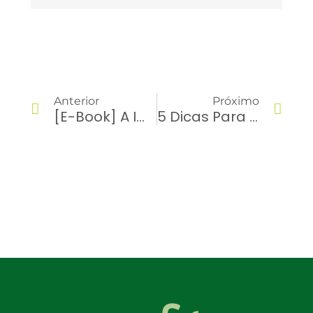
Anterior
Próximo
[e-Book] A Importância Da Gestão De Documentos Na Sua Transportadora
5 Dicas Para Gestão De Frotas Em Transportadoras Pequenas