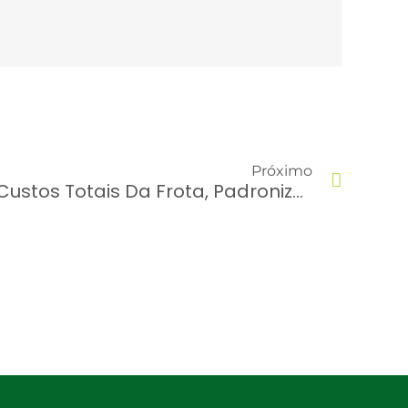
Próximo
Redução De 20% Dos Custos Totais Da Frota, Padronização E Centralização Das Informações