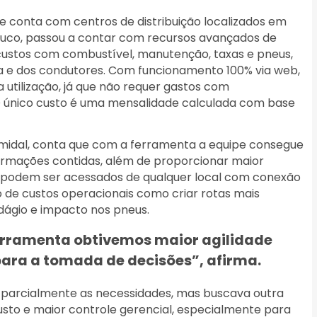
e conta com centros de distribuição localizados em
buco, passou a contar com recursos avançados de
custos com combustível, manutenção, taxas e pneus,
a e dos condutores. Com funcionamento 100% via web,
a utilização, já que não requer gastos com
 O único custo é uma mensalidade calculada com base
ramidal, conta que com a ferramenta a equipe consegue
ormações contidas, além de proporcionar maior
s podem ser acessados de qualquer local com conexão
o de custos operacionais como criar rotas mais
dágio e impacto nos pneus.
erramenta obtivemos maior agilidade
ara a tomada de decisões”, afirma.
a parcialmente as necessidades, mas buscava outra
sto e maior controle gerencial, especialmente para