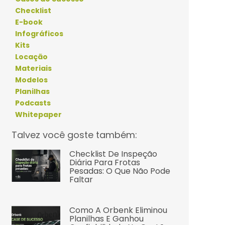
Checklist
E-book
Infográficos
Kits
Locação
Materiais
Modelos
Planilhas
Podcasts
Whitepaper
Talvez você goste também:
Checklist De Inspeção
Diária Para Frotas
Pesadas: O Que Não Pode
Faltar
Como A Orbenk Eliminou
Planilhas E Ganhou