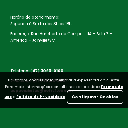
Horário de atendimento:
Segunda à Sexta das 8h às 18h.
Endereço: Rua Humberto de Campos, 114 – Sala 2 –
América – Joinville/SC
Telefone:
(47) 3026-0100
Utilizamos cookies para melhorar a experiência do cliente.
WhatsApp:
(47) 99213-3034
Para mais informações consulte nossas politicas
Termos de
especialistas@sofit4.com.br
Configurar Cookies
uso
e
Política de Privacidade
Home
FAQ