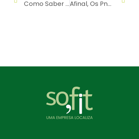
Como Saber Se Está Na Hora De Trocar O Veículo?
Afinal, Os Pneus Remold Realmente Valem A Pena?