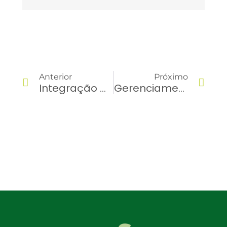
Anterior
Próximo
Integração De Dados Na Gestão De Frotas: Entenda A Importância!
Gerenciamento De Motoristas: Dicas Simples Para Aplicar Na Sua Empresa!