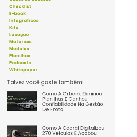
Checklist
E-book
Infográficos
Kits
Locação
Materiais
Modelos
Planilhas
Podcasts
Whitepaper
Talvez você goste também:
Como A Orbenk Eliminou
Planilhas E Ganhou
Confiabilidade Na Gestão
De Frota
Como A Cooral Digitalizou
270 Veículos E Acabou