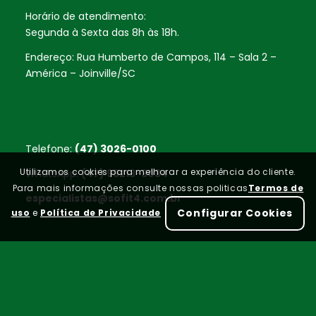
Horário de atendimento:
Segunda à Sexta das 8h às 18h.
Endereço: Rua Humberto de Campos, 114 – Sala 2 –
América – Joinville/SC
Telefone:
(47) 3026-0100
Utilizamos cookies para melhorar a experiência do cliente.
WhatsApp:
(47) 99213-3034
Para mais informações consulte nossas politicas
Termos de
especialistas@sofit4.com.br
Configurar Cookies
uso
e
Política de Privacidade
Home
FAQ