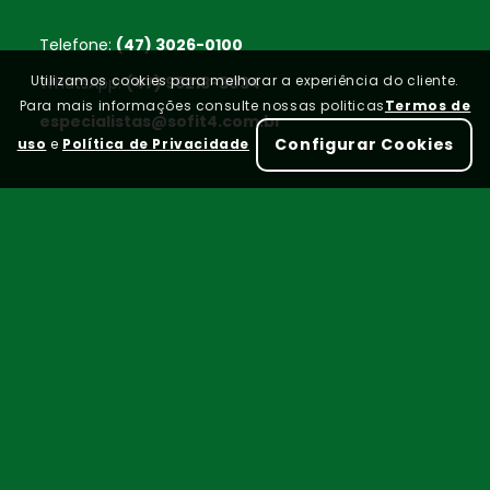
Telefone:
(47) 3026-0100
Utilizamos cookies para melhorar a experiência do cliente.
WhatsApp:
(47) 99213-3034
Para mais informações consulte nossas politicas
Termos de
especialistas@sofit4.com.br
Configurar Cookies
uso
e
Política de Privacidade
Home
FAQ
Termos de uso
|
Política de Privacidade
Sofit - Copyright - 2026 - Todos Direitos Reservados