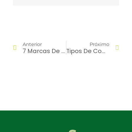
Anterior
Próximo
7 Marcas De Caminhões Que Vão Fazer A Diferença Em Sua Frota Em 2024
Tipos De Combustível: Escolha O Melhor Para A Sua Frota