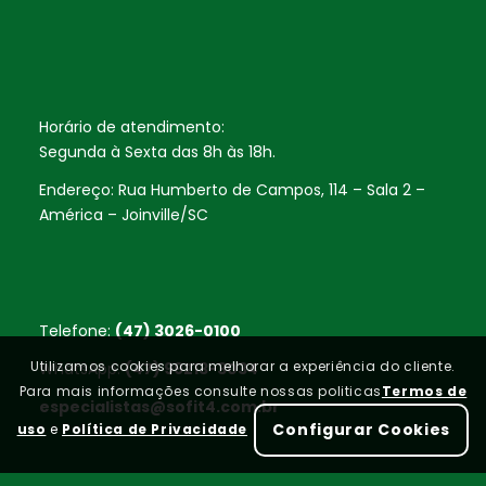
Horário de atendimento:
Segunda à Sexta das 8h às 18h.
Endereço: Rua Humberto de Campos, 114 – Sala 2 –
América – Joinville/SC
Telefone:
(47) 3026-0100
Utilizamos cookies para melhorar a experiência do cliente.
WhatsApp:
(47) 99213-3034
Para mais informações consulte nossas politicas
Termos de
especialistas@sofit4.com.br
Configurar Cookies
uso
e
Política de Privacidade