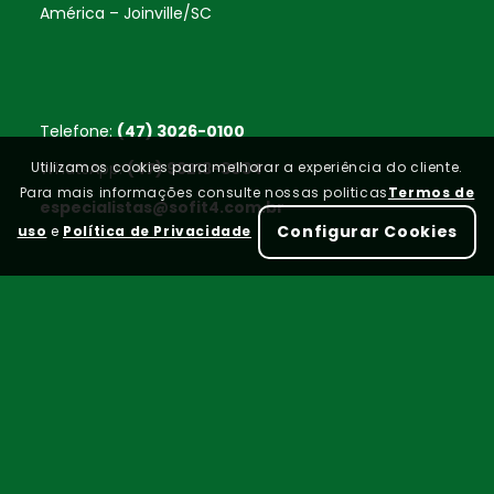
América – Joinville/SC
Telefone:
(47) 3026-0100
Utilizamos cookies para melhorar a experiência do cliente.
WhatsApp:
(47) 99213-3034
Para mais informações consulte nossas politicas
Termos de
especialistas@sofit4.com.br
Configurar Cookies
uso
e
Política de Privacidade
Home
FAQ