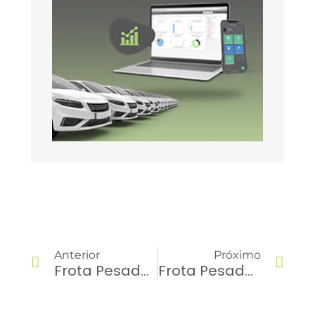
Anterior
Próximo
Frota Pesada Em Foco – Ep #02 – Como Medir O Sulco E Definir O Melhor Pneu Para A Sua Frota!
Frota Pesada Em Foco – Ep #04 – Como Saber Se Minha Carga Está Gerando Lucro?