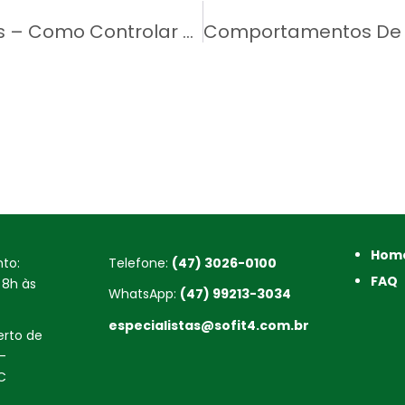
Gerenciamento Remoto De Frotas – Como Controlar A Sua Operação À Distância?
Hom
to:
Telefone:
(47) 3026-0100
FAQ
 8h às
WhatsApp:
(47) 99213-3034
especialistas@sofit4.com.br
rto de
–
C