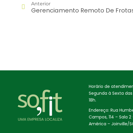
Anterior
Horário de atendimen
Segunda à Sexta das
18h.
Endereço: Rua Humbe
Campos, 114 – Sala 2 
América – Joinville/S