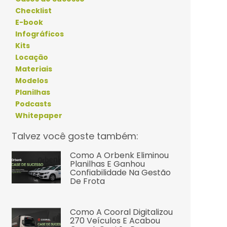
Checklist
E-book
Infográficos
Kits
Locação
Materiais
Modelos
Planilhas
Podcasts
Whitepaper
Talvez você goste também:
Como A Orbenk Eliminou
Planilhas E Ganhou
Confiabilidade Na Gestão
De Frota
Como A Cooral Digitalizou
270 Veículos E Acabou