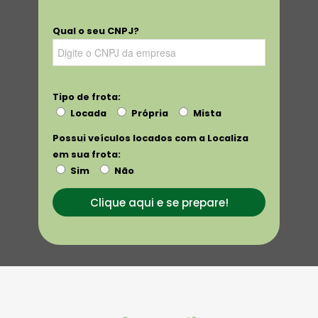
Qual o seu CNPJ?
Tipo de frota:
Locada
Própria
Mista
Possui veículos locados com a Localiza
em sua frota:
Sim
Não
Clique aqui e se prepare!